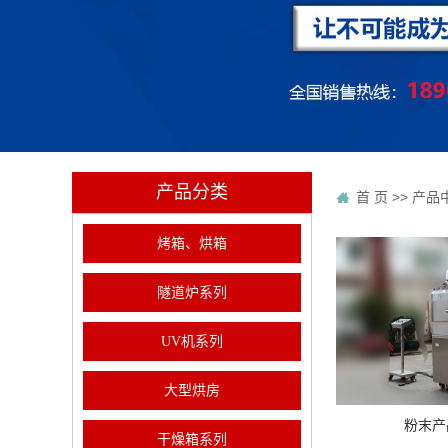
产品分类
首 页
>>
产品
烤箱、烘箱
隧道炉系列
UV机系列
大型烘房
粉末产
干燥箱系列