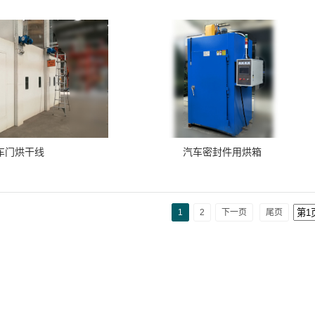
车门烘干线
汽车密封件用烘箱
1
2
下一页
尾页