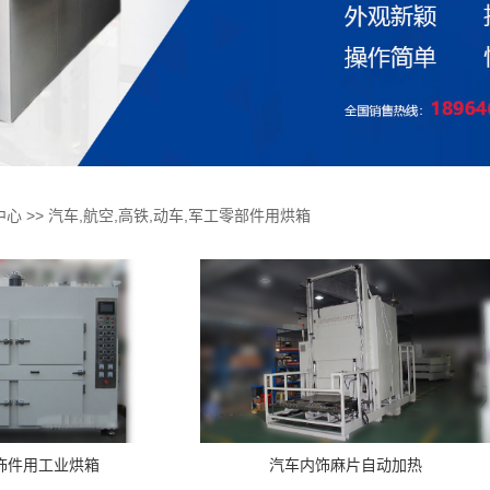
中心
>>
汽车,航空,高铁,动车,军工零部件用烘箱
饰件用工业烘箱
汽车内饰麻片自动加热