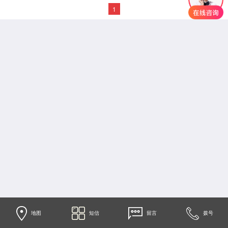
1
地图
短信
留言
拨号